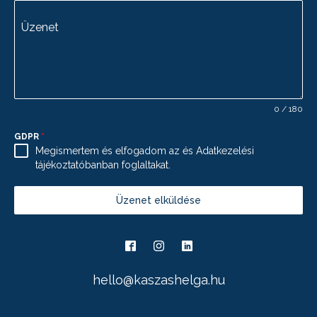
Üzenet
0 / 180
GDPR
*
Megismertem és elfogadom az és Adatkezelési
tájékoztatóbanban foglaltakat.
Üzenet elküldése
hello@kaszashelga.hu