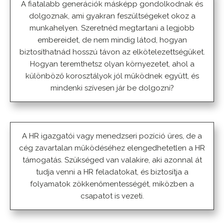
A fiatalabb generációk másképp gondolkodnak és
dolgoznak, ami gyakran feszültségeket okoz a
munkahelyen. Szeretnéd megtartani a legjobb
embereidet, de nem mindig látod, hogyan
biztosíthatnád hosszú távon az elkötelezettségüket.
Hogyan teremthetsz olyan környezetet, ahol a
különböző korosztályok jól működnek együtt, és
mindenki szívesen jár be dolgozni?
A HR igazgatói vagy menedzseri pozíció üres, de a
cég zavartalan működéséhez elengedhetetlen a HR
támogatás. Szükséged van valakire, aki azonnal át
tudja venni a HR feladatokat, és biztosítja a
folyamatok zökkenőmentességét, miközben a
csapatot is vezeti.