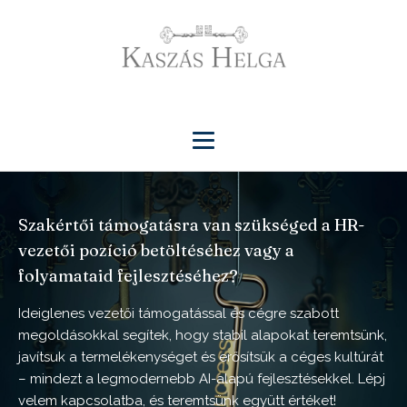
Szakértői támogatásra van szükséged a HR-
vezetői pozíció betöltéséhez vagy a
folyamataid fejlesztéséhez?
Ideiglenes vezetői támogatással és cégre szabott
megoldásokkal segítek, hogy stabil alapokat teremtsünk,
javítsuk a termelékenységet és erősítsük a céges kultúrát
– mindezt a legmodernebb AI-alapú fejlesztésekkel. Lépj
velem kapcsolatba, és teremtsünk együtt értéket!