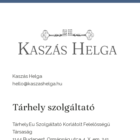
Kaszás Helga
hello@kaszashelga.hu
Tárhely szolgáltató
Tárhely.Eu Szolgáltató Korlátolt Felelősségű
Társaság
1144 Budapest, Ormánság utca 4. X. em. 241.