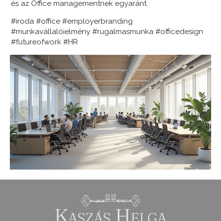
és az Office managementnek egyaránt.
#iroda #office #employerbranding
#munkavállalóielmény #rugalmasmunka #officedesign
#futureofwork #HR