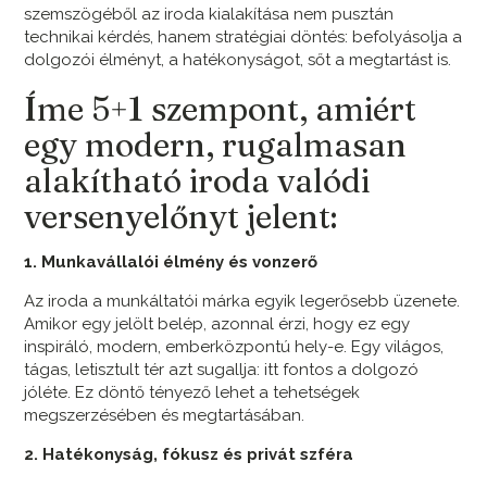
szemszögéből az iroda kialakítása nem pusztán
technikai kérdés, hanem stratégiai döntés: befolyásolja a
dolgozói élményt, a hatékonyságot, sőt a megtartást is.
Íme 5+1 szempont, amiért
egy modern, rugalmasan
alakítható iroda valódi
versenyelőnyt jelent:
1. Munkavállalói élmény és vonzerő
Az iroda a munkáltatói márka egyik legerősebb üzenete.
Amikor egy jelölt belép, azonnal érzi, hogy ez egy
inspiráló, modern, emberközpontú hely-e. Egy világos,
tágas, letisztult tér azt sugallja: itt fontos a dolgozó
jóléte. Ez döntő tényező lehet a tehetségek
megszerzésében és megtartásában.
2. Hatékonyság, fókusz és privát szféra