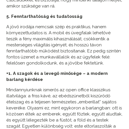
csúcsidőkkel, és biztosítja, hogy mindenki találjon helyet,
amikor szüksége van rá.
5. Fenntarthatóság és tudatosság
A jövő irodája nemcsak szép és praktikus, hanem
környezettudatos is. A mobil és üvegfalak lehetővé
teszik a fény maximális kihasználását, csökkentik a
mesterséges világítás igényét, és hosszú távon
fenntarthatóbb működést biztosítanak. Ez pedig szintén
fontos üzenet a munkavállalók és az ügyfelek felé:
felelősen gondolkodunk, és a jövőbe fektetünk.
+1. A szagok és a levegő minősége – a modern
barlang kérdése
Mindannyiunknak ismerős az open office klasszikus
illatvilága: a friss kávé, az ebédszünetből kiszűrődő
ételszag és a teljesen természetes „emberillat” sajátos
keveréke. Olyasmi ez, mint egykoron a barlangban: ott is
közösen éltek az emberek, együtt főztek, együtt aludtak,
és együtt lélegezték be a füstöt, a föld és a testek
szagát. Egyetlen különbség volt: este eltorlaszolták a