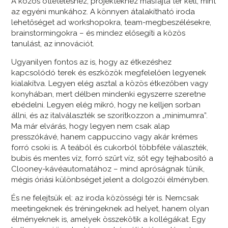
A közös ötleteléshez, projektekhez másfajta tér kell, mint
az egyéni munkához. A könnyen átalakítható iroda
lehetőséget ad workshopokra, team-megbeszélésekre,
brainstormingokra – és mindez elősegíti a közös
tanulást, az innovációt.
Ugyanilyen fontos az is, hogy az étkezéshez
kapcsolódó terek és eszközök megfelelően legyenek
kialakítva. Legyen elég asztal a közös étkezőben vagy
konyhában, mert délben mindenki egyszerre szeretne
ebédelni. Legyen elég mikró, hogy ne kelljen sorban
állni, és az italválaszték se szorítkozzon a „minimumra”.
Ma már elvárás, hogy legyen nem csak alap
presszókávé, hanem cappuccino vagy akár krémes
forró csoki is. A teából és cukorból többféle választék,
bubis és mentes víz, forró szűrt víz, sőt egy tejhabosító a
Clooney-kávéautomatához – mind apróságnak tűnik,
mégis óriási különbséget jelent a dolgozói élményben.
És ne felejtsük el: az iroda közösségi tér is. Nemcsak
meetingeknek és tréningeknek ad helyet, hanem olyan
élményeknek is, amelyek összekötik a kollégákat. Egy