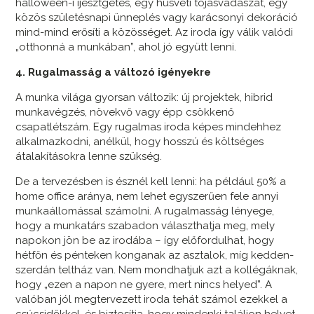
halloween-i ijesztgetés, egy húsvéti tojásvadászat, egy
közös születésnapi ünneplés vagy karácsonyi dekoráció
mind-mind erősíti a közösséget. Az iroda így válik valódi
„otthonná a munkában”, ahol jó együtt lenni.
4. Rugalmasság a változó igényekre
A munka világa gyorsan változik: új projektek, hibrid
munkavégzés, növekvő vagy épp csökkenő
csapatlétszám. Egy rugalmas iroda képes mindehhez
alkalmazkodni, anélkül, hogy hosszú és költséges
átalakításokra lenne szükség.
De a tervezésben is észnél kell lenni: ha például 50% a
home office aránya, nem lehet egyszerűen fele annyi
munkaállomással számolni. A rugalmasság lényege,
hogy a munkatárs szabadon választhatja meg, mely
napokon jön be az irodába – így előfordulhat, hogy
hétfőn és pénteken konganak az asztalok, míg kedden-
szerdán teltház van. Nem mondhatjuk azt a kollégáknak,
hogy „ezen a napon ne gyere, mert nincs helyed”. A
valóban jól megtervezett iroda tehát számol ezekkel a