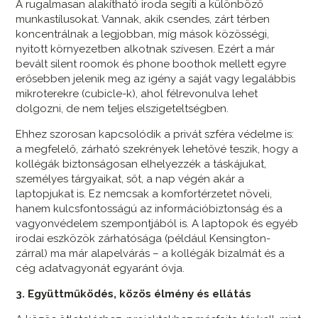
A rugalmasan alakítható iroda segíti a különböző
munkastílusokat. Vannak, akik csendes, zárt térben
koncentrálnak a legjobban, míg mások közösségi,
nyitott környezetben alkotnak szívesen. Ezért a már
bevált silent roomok és phone boothok mellett egyre
erősebben jelenik meg az igény a saját vagy legalábbis
mikroterekre (cubicle-k), ahol félrevonulva lehet
dolgozni, de nem teljes elszigeteltségben.
Ehhez szorosan kapcsolódik a privát szféra védelme is:
a megfelelő, zárható szekrények lehetővé teszik, hogy a
kollégák biztonságosan elhelyezzék a táskájukat,
személyes tárgyaikat, sőt, a nap végén akár a
laptopjukat is. Ez nemcsak a komfortérzetet növeli,
hanem kulcsfontosságú az információbiztonság és a
vagyonvédelem szempontjából is. A laptopok és egyéb
irodai eszközök zárhatósága (például Kensington-
zárral) ma már alapelvárás – a kollégák bizalmát és a
cég adatvagyonát egyaránt óvja.
3. Együttműködés, közös élmény és ellátás