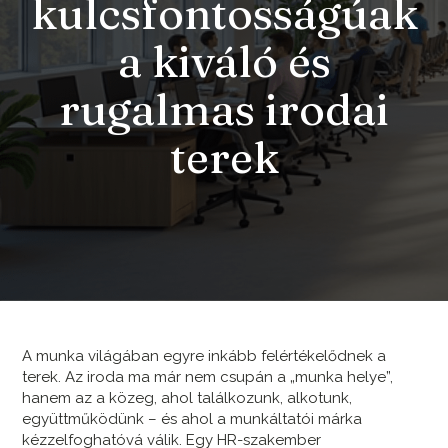
kulcsfontosságúak
a kiváló és
rugalmas irodai
terek
A munka világában egyre inkább felértékelődnek a
terek. Az iroda ma már nem csupán a „munka helye”,
hanem az a közeg, ahol találkozunk, alkotunk,
együttműködünk – és ahol a munkáltatói márka
kézzelfoghatóvá válik. Egy HR-szakember