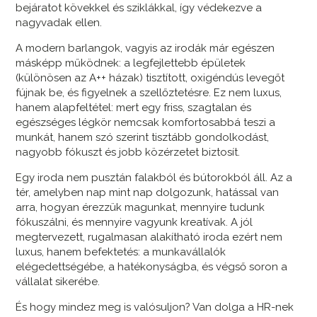
bejáratot kövekkel és sziklákkal, így védekezve a
nagyvadak ellen.
A modern barlangok, vagyis az irodák már egészen
másképp működnek: a legfejlettebb épületek
(különösen az A++ házak) tisztított, oxigéndús levegőt
fújnak be, és figyelnek a szellőztetésre. Ez nem luxus,
hanem alapfeltétel: mert egy friss, szagtalan és
egészséges légkör nemcsak komfortosabbá teszi a
munkát, hanem szó szerint tisztább gondolkodást,
nagyobb fókuszt és jobb közérzetet biztosít.
Egy iroda nem pusztán falakból és bútorokból áll. Az a
tér, amelyben nap mint nap dolgozunk, hatással van
arra, hogyan érezzük magunkat, mennyire tudunk
fókuszálni, és mennyire vagyunk kreatívak. A jól
megtervezett, rugalmasan alakítható iroda ezért nem
luxus, hanem befektetés: a munkavállalók
elégedettségébe, a hatékonyságba, és végső soron a
vállalat sikerébe.
És hogy mindez meg is valósuljon? Van dolga a HR-nek