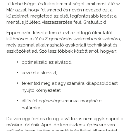
túlterheltséget és fizikai kimerültséget, amit most átélsz.
Már azzal, hogy felismered és nevén nevezed ezt a
küzdelmet, megtetted az első, legfontosabb lépést a
mentális jólléted visszaszerzése felé. Gratulálok!
Éppen ezért készítettem el ezt az átfogó útmutatót
különösen az Y és Z generációs szakemberek számára,
mely azonnal alkalmazható gyakorlati technikákat és
eszközöket ad. Szó lesz többek között arról, hogyan:
optimalizáld az alvásod,
kezeld a stresszt,
teremtsd meg az agy számára kikapcsolódást
nyújtó környezetet,
állíts fel egészséges munka-magánélet
határokat.
De van egy fontos dolog: a változás nem egyik napról a
másikra történik. Apró, de konzisztens lépésekre van