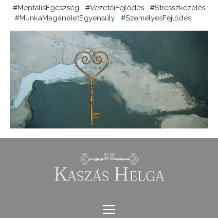
#
MentálisEgészség
#
VezetőiFejlődés
#
Stresszkezelés
#
MunkaMagánéletEgyensúly
#
SzemélyesFejlődés