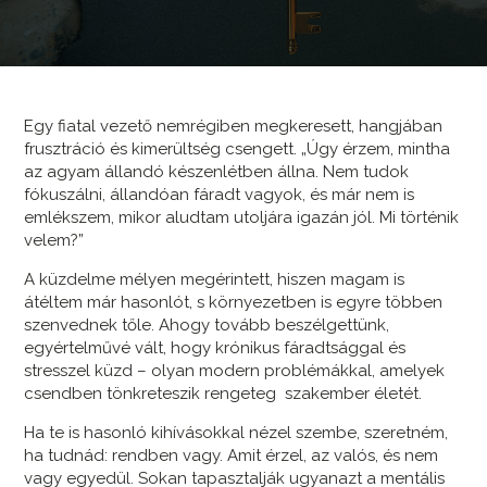
Egy fiatal vezető nemrégiben megkeresett, hangjában
frusztráció és kimerültség csengett. „Úgy érzem, mintha
az agyam állandó készenlétben állna. Nem tudok
fókuszálni, állandóan fáradt vagyok, és már nem is
emlékszem, mikor aludtam utoljára igazán jól. Mi történik
velem?”
A küzdelme mélyen megérintett, hiszen magam is
átéltem már hasonlót, s környezetben is egyre többen
szenvednek tőle. Ahogy tovább beszélgettünk,
egyértelművé vált, hogy krónikus fáradtsággal és
stresszel küzd – olyan modern problémákkal, amelyek
csendben tönkreteszik rengeteg szakember életét.
Ha te is hasonló kihívásokkal nézel szembe, szeretném,
ha tudnád: rendben vagy. Amit érzel, az valós, és nem
vagy egyedül. Sokan tapasztalják ugyanazt a mentális