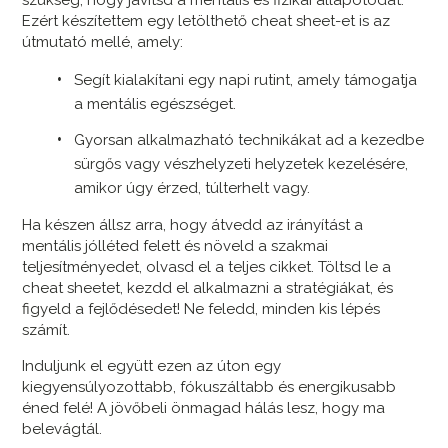
szükség, hogy javítsd a mentális és fizikai állapotodat.
Ezért készítettem egy letölthető cheat sheet-et is az
útmutató mellé, amely:
Segít kialakítani egy napi rutint, amely támogatja
a mentális egészséget.
Gyorsan alkalmazható technikákat ad a kezedbe
sürgős vagy vészhelyzeti helyzetek kezelésére,
amikor úgy érzed, túlterhelt vagy.
Ha készen állsz arra, hogy átvedd az irányítást a
mentális jólléted felett és növeld a szakmai
teljesítményedet, olvasd el a teljes cikket. Töltsd le a
cheat sheetet, kezdd el alkalmazni a stratégiákat, és
figyeld a fejlődésedet! Ne feledd, minden kis lépés
számít.
Induljunk el együtt ezen az úton egy
kiegyensúlyozottabb, fókuszáltabb és energikusabb
éned felé! A jövőbeli önmagad hálás lesz, hogy ma
belevágtál.