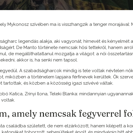
ely Mykonosz szívében ma is visszhangzik a tenger morajával:
ágharc legendás alakja, aki vagyonát, hírnevét és kényelmét a
ságért. De Manto története nemcsak hősi tettekről, hanem arról 
nul, de megállíthatatlanul mozgatja a világot: a női összetartásró
ekedni, akkor is, ha senki nem tapsol.
egyedül. A szabadságharcok mindig is tele voltak névtelen nőkk
tot, miközben a történelem lapjaira férfinevek kerültek. Ők szerv
et tartottak, és közben a közösség igazi szívévé váltak.
bó Katica, Zrínyi Ilona, Teleki Blanka: mindannyian ugyananna
 voltak.
m, amely nemcsak fegyverrel fo
ata családba született, de nem elzárkózott, hanem kilépett a k
, katonákat toborzott, sebesülteket ápolt, és mindvégig hitt ab