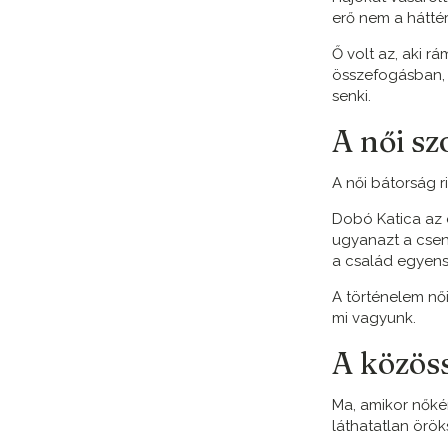
erő nem a háttér
Ő volt az, aki 
összefogásban, a
senki.
A női sz
A női bátorság r
Dobó Katica az e
ugyanazt a csend
a család egyen
A történelem női
mi vagyunk.
A közös
Ma, amikor nőkén
láthatatlan örök