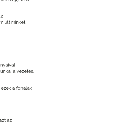
az
m lát minket
ányaival
munka, a vezetés,
s ezek a fonalak
azt az