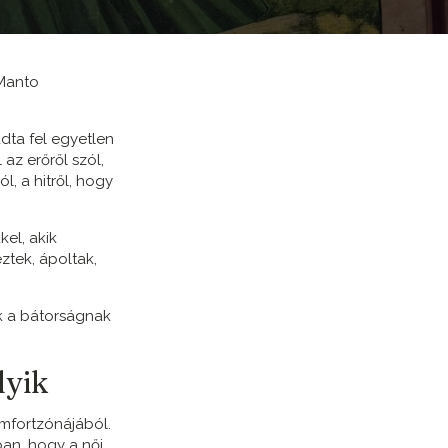
 Manto
dta fel egyetlen
az erőről szól,
l, a hitről, hogy
el, akik
eztek, ápoltak,
k a bátorságnak
lyik
omfortzónájából.
ban, hogy a női