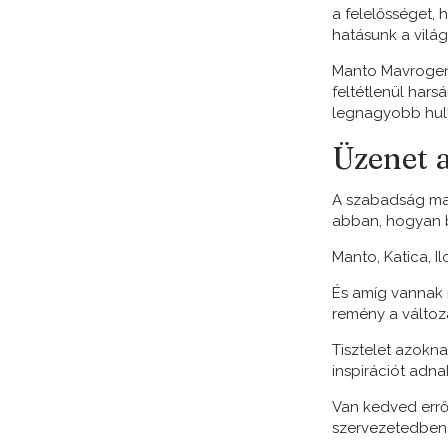
a felelősséget, 
hatásunk a világ
Manto Mavrogeno
feltétlenül har
legnagyobb hul
Üzenet 
A szabadság ma
abban, hogyan 
Manto, Katica, Il
És amíg vannak n
remény a változá
Tisztelet azoknak
inspirációt adn
Van kedved erről
szervezetedben i