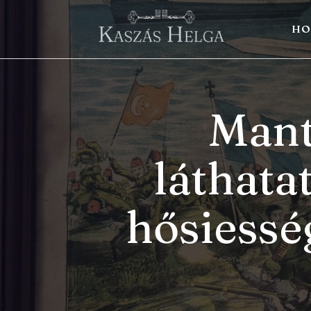
HO
Mant
láthata
hősiessé