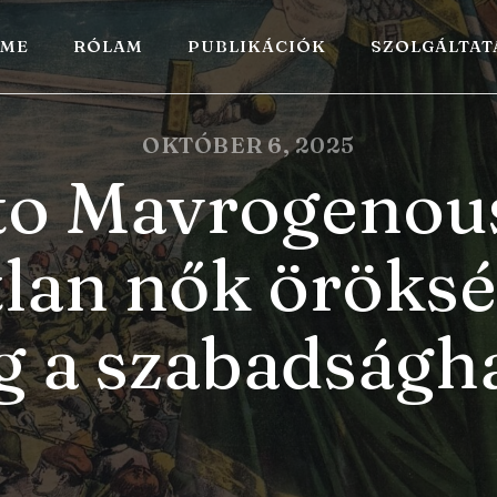
ME
RÓLAM
PUBLIKÁCIÓK
SZOLGÁLTA
OKTÓBER 6, 2025
o Mavrogenous
tlan nők öröksé
g a szabadság