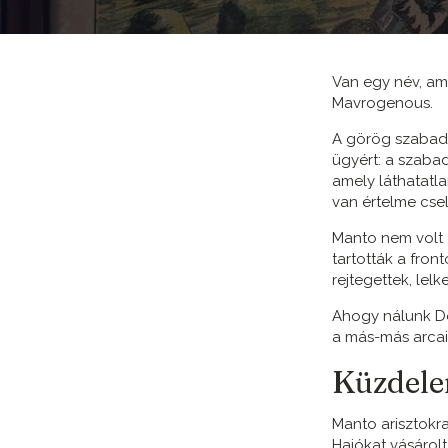
Van egy név, am
Mavrogenous.
A görög szabads
ügyért: a szabad
amely láthatatla
van értelme csel
Manto nem volt 
tartották a fron
rejtegettek, lelk
Ahogy nálunk Do
a más-más arcai
Küzdele
Manto arisztokr
Hajókat vásárolt