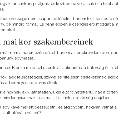
hogy kitartsunk, inspiráljunk, és közben ne veszítsük el a hitet 
ra.
us öröksége nem csupán történelmi, hanem lelki tanítás: a nő
sány, de mindig formál. És néha éppen a csendes erő mozgatja 
lámokat.
a mai kor szakembereinek
 már nem a harcmezőn dől el, hanem az értékrendünkben, dön
bánunk egymással.
ona és Blanka mind azt üzenik: a szolidaritás, a bátorság és a lelk
ők, akik felelősséggel, szívvel és hitelesen cselekszenek, addi
sra, bármilyen korban is élünk.
 a nőknek, akik láthatatlanul, de eltörölhetetlenül írják a törté
ak mindannyiunknak, akik ma is hiszünk a közösség erejében.
 egy kávé mellett beszélgetni, és átgondolni, hogyan válhat a 
s láthatóvá a női erő?