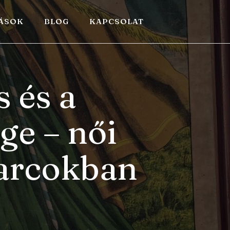
TÁSOK
BLOG
KAPCSOLAT
 és a
ge – női
harcokban