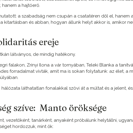
, hanem a hajtóerő.
rámutatott: a szabadság nem csupán a csatatéren dől el, hanem 
 kitartásban és abban, hogyan állunk helyt akkor is, amikor ne
olidaritás ereje
itkán látványos, de mindig hatékony.
gri falakon, Zrínyi Ilona a vár tornyában, Teleki Blanka a tanítv
es forradalmat vívták, amit ma is sokan folytatunk: az élet, a 
súlyában.
 hálózata láthatatlan fonalakkal szövi át a múltat és a jelent, é
ség szíve: Manto öröksége
t, vezetőként, tanárként, anyaként próbálunk helytállni, ugyan
séget hordozzuk, mint ők: