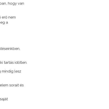
abban, hogy van
i erő nem
meg a
téseinkben,
i tartás időtlen.
g mindig lesz
nelem sorait és
saját