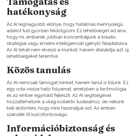
Támogatás és
hatékonyság
Az AI legnagyobb előnye, hogy hatalmas mennyiségű
adatot tud gyorsan feldolgozni. Ez lehetőséget ad arra,
hogy mi, emberek, jobban koncentráljunk a kreatív,
stratégiai vagy érzelmi intelligenciát igénylő feladatokra.
Az AI tehát nem elveszi a munkát, hanem átalakítja azt, új
lehetőségeket teremtve.
Közös tanulás
Az AI nemcsak támogat minket, hanem tanul is tőlünk. Ez
egy oda-vissza ható folyamat, amelyben a technológia
és az ember egymást fejleszti. Az AI segítségével
hozzáférhetünk a világ kollektív tudásához, de nekünk
kell eldönteni, hogy mire használjuk ezt. Az emberi
szándék itt kulcsfontosságú.
Információbiztonság és