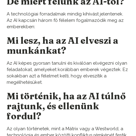
De miért félünk az AI-tól?
A technológiai forradalmak mindig kihívást jelentenek.
Az AI kapcsán három fő félelem fogalmazódik meg az
emberekben:
Mi lesz, ha az AI elveszi a
munkánkat?
Az AI képes gyorsan tanulni és kiválóan elvégezni olyan
feladatokat, amelyeket korábban emberek végeztek. Ez
sokakban azt a félelmet kelti, hogy elveszítik a
megélhetésüket.
Mi történik, ha az AI túlnő
rajtunk, és ellenünk
fordul?
Az olyan történetek, mint a Mátrix vagy a Westworld, a
technológia és ember közötti konfliktus rémképét festik