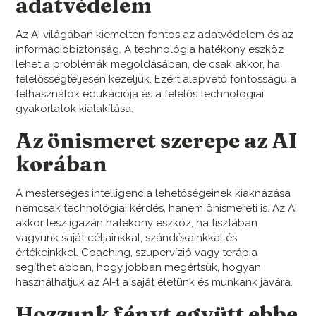
adatvédelem
Az AI világában kiemelten fontos az adatvédelem és az
információbiztonság. A technológia hatékony eszköz
lehet a problémák megoldásában, de csak akkor, ha
felelősségteljesen kezeljük. Ezért alapvető fontosságú a
felhasználók edukációja és a felelős technológiai
gyakorlatok kialakítása.
Az önismeret szerepe az AI
korában
A mesterséges intelligencia lehetőségeinek kiaknázása
nemcsak technológiai kérdés, hanem önismereti is. Az AI
akkor lesz igazán hatékony eszköz, ha tisztában
vagyunk saját céljainkkal, szándékainkkal és
értékeinkkel. Coaching, szupervízió vagy terápia
segíthet abban, hogy jobban megértsük, hogyan
használhatjuk az AI-t a saját életünk és munkánk javára.
Hozzunk fényt együtt ebbe