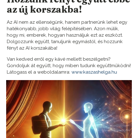
az új korszakba!
Az AI nem az ellenségünk, hanem partnerünk lehet egy
hatékonyabb, jobb világ felépítésében. Azon múlik,
hogy mi, emberek, hogyan használjuk ezt az eszközt.
Dolgozzunk együtt, tanuljunk egymástól, és hozzunk
fényt az AI korszakába!
Van kedved erről egy kávé mellett beszélgetni?
Gondoljuk át együtt, hogy miben tudunk együttműködni!
Látogass el a weboldalamra:
www.kaszashelga.hu