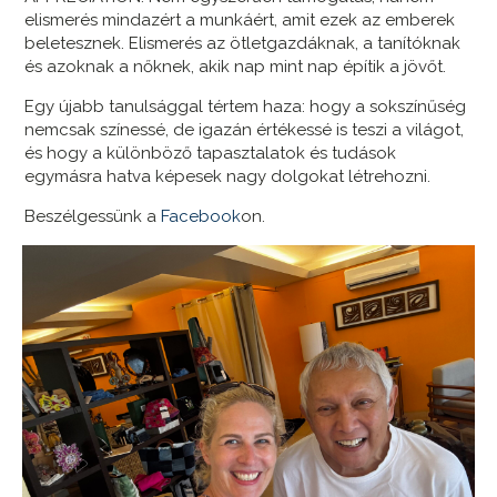
elismerés mindazért a munkáért, amit ezek az emberek
beletesznek. Elismerés az ötletgazdáknak, a tanítóknak
és azoknak a nőknek, akik nap mint nap építik a jövőt.
Egy újabb tanulsággal tértem haza: hogy a sokszínűség
nemcsak színessé, de igazán értékessé is teszi a világot,
és hogy a különböző tapasztalatok és tudások
egymásra hatva képesek nagy dolgokat létrehozni.
Beszélgessünk a
Facebook
on.