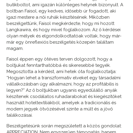
butikboltot, ami igazán különleges helynek bizonyult. A
boltban Faisol, egy kedves, idősebb úr fogadott, aki
igazi mestere a női ruhák készítésének. Miközben
beszélgettünk, Faisol megkérdezte, hogy mi hozott
Langkawira, és hogy mivel foglalkozom. Az ő kérdései
olyan mélyek és elgondolkodtatóak voltak, hogy már-
már egy önreflexiós beszélgetés közepén találtam
magam.
Faisol éppen egy ötéves terven dolgozott, hogy a
boltjukat fenntarthatóbbá és sikeresebbé tegyék.
Megosztotta a kérdést, ami hetek óta foglalkoztatja:
“Hogyan lehet a transzformatív elveket egy társadalmi
vállalkozásban úgy alkalmazni, hogy az profitábilis is
legyen?” Az ő boltjukban ugyanis egyedülálló anyák
készítenek csodálatos ruhadarabokat és kiegészítőket
használt hoteltextíliákból, amelyek a tradicionális és
modern jegyek ötvözésével szinte a múlt és a jövő
találkozásai.
Beszélgetésünk során megszületett a közös gondolat:
APPRECIATION. Nem egyszerűen támogatás, hanem