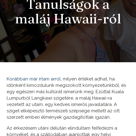
Tanulságok a
maláj Hawaii-ról
Korábban már írtam arról
, milyen értéket adhat, ha
időnként kimozdulunk megszokott környezetünkből, és
egy egészen más kultúrát ismerünk meg. Ezúttal Kuala
Lumpurból Langkawi szigetére, a maláj Hawaii-ra
vezetett az utam, egy kedves ismerős javaslatára. A
sziget elképesztő természeti szépsége mellett az ott
szerzett emberi élmények gazdagítottak igazán.
Az érkezésem utáni délután elindultam felfedezni a
környéket, és a szállodában ajánlottak egy helyi