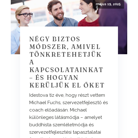
május 19, 2025
NÉGY BIZTOS
MÓDSZER, AMIVEL
TÖNKRETEHETJÜK
A
KAPCSOLATAINKAT
– ÉS HOGYAN
KERÜLJÜK EL ŐKET
Idestova tíz éve, hogy részt vettem
Michael Fuchs, szervezetfejlesztő és
coach előadásán. Michael
különleges látásmódja – amelyet
buddhista szemléletmódja és
szervezetfejlesztési tapasztalatai