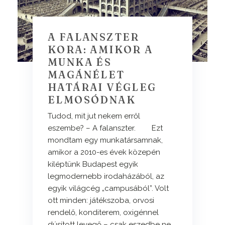
A FALANSZTER
KORA: AMIKOR A
MUNKA ÉS
MAGÁNÉLET
HATÁRAI VÉGLEG
ELMOSÓDNAK
Tudod, mit jut nekem erről
eszembe? – A falanszter. Ezt
mondtam egy munkatársamnak,
amikor a 2010-es évek közepén
kiléptünk Budapest egyik
legmodernebb irodaházából, az
egyik világcég „campusából”. Volt
ott minden: játékszoba, orvosi
rendelő, konditerem, oxigénnel
dúsított levegő – csak eszedbe ne