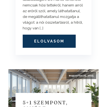
nemcsak hősi tettekről, hanem arról
az erőről szól, amely láthatatlanul,
de megállíthatatlanul mozgatja a
világot: a női összetartásról, a hitről,
hogy van […]
ELOLVASOM
augusztus 25, 2025
5+1 SZEMPONT,