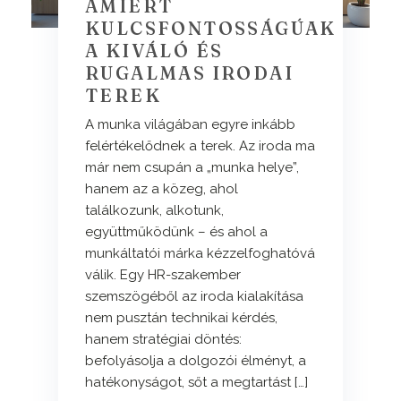
AMIÉRT
KULCSFONTOSSÁGÚAK
A KIVÁLÓ ÉS
RUGALMAS IRODAI
TEREK
A munka világában egyre inkább
felértékelődnek a terek. Az iroda ma
már nem csupán a „munka helye”,
hanem az a közeg, ahol
találkozunk, alkotunk,
együttműködünk – és ahol a
munkáltatói márka kézzelfoghatóvá
válik. Egy HR-szakember
szemszögéből az iroda kialakítása
nem pusztán technikai kérdés,
hanem stratégiai döntés:
befolyásolja a dolgozói élményt, a
hatékonyságot, sőt a megtartást […]