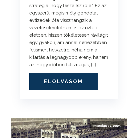
stratégia, hogy leszállsz róla.” Ez az
egyszerű, mégis mély gondolat
évtizedek óta visszhangzik a
vezetéselméletben és az üzleti
életben, hiszen tökéletesen rávilágít
egy gyakori, ám annál nehezebben
felismert helyzetre: néha nem a
kitartás a legnagyobb erény, hanem
az, hogy időben felismerjük, […]
ELOLVASOM
március 27, 2025