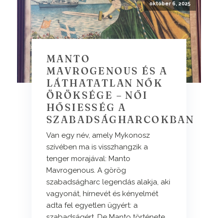
október 6, 2025
MANTO
MAVROGENOUS ÉS A
LÁTHATATLAN NŐK
ÖRÖKSÉGE – NŐI
HŐSIESSÉG A
SZABADSÁGHARCOKBAN
Van egy név, amely Mykonosz
szívében ma is visszhangzik a
tenger morajával: Manto
Mavrogenous. A görög
szabadságharc legendás alakja, aki
vagyonát, hírnevét és kényelmét
adta fel egyetlen ügyért: a
szabadságért. De Manto története