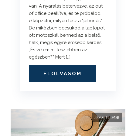
van. A nyaralás betervezve, az out
of office beállítva, és te próbálod
elképzelni, milyen lesz a “pihenés”.
De miközben becsukod a laptopot,
ott motoszkál benned az a belső,
halk, mégis egyre erősebb kérdés:
„És velem mi lesz ebben az
egészben?” Mert […]
ELOLVASOM
június 18, 2025