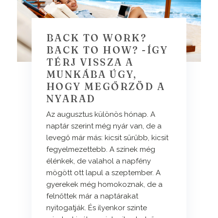
BACK TO WORK?
BACK TO HOW? -ÍGY
TÉRJ VISSZA A
MUNKÁBA ÚGY,
HOGY MEGŐRZÖD A
NYARAD
Az augusztus különös hónap. A
naptár szerint még nyár van, de a
levegő már más: kicsit sűrűbb, kicsit
fegyelmezettebb. A színek még
élénkek, de valahol a napfény
mögött ott lapul a szeptember. A
gyerekek még homokoznak, de a
felnőttek már a naptárakat
nyitogatják. És ilyenkor szinte