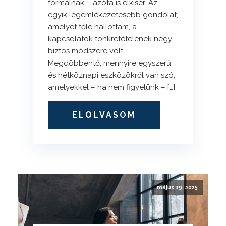
formálnak – azóta is elkísér. Az
egyik legemlékezetesebb gondolat,
amelyet tőle hallottam, a
kapcsolatok tönkretételének négy
biztos módszere volt.
Megdöbbentő, mennyire egyszerű
és hétköznapi eszközökről van szó,
amelyekkel – ha nem figyelünk – […]
ELOLVASOM
május 19, 2025