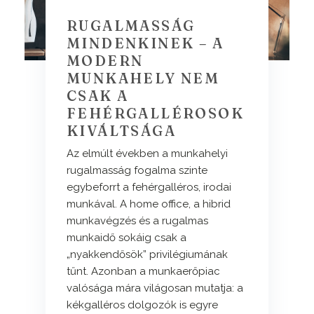
RUGALMASSÁG
MINDENKINEK – A
MODERN
MUNKAHELY NEM
CSAK A
FEHÉRGALLÉROSOK
KIVÁLTSÁGA
Az elmúlt években a munkahelyi
rugalmasság fogalma szinte
egybeforrt a fehérgalléros, irodai
munkával. A home office, a hibrid
munkavégzés és a rugalmas
munkaidő sokáig csak a
„nyakkendősök” privilégiumának
tűnt. Azonban a munkaerőpiac
valósága mára világosan mutatja: a
kékgalléros dolgozók is egyre