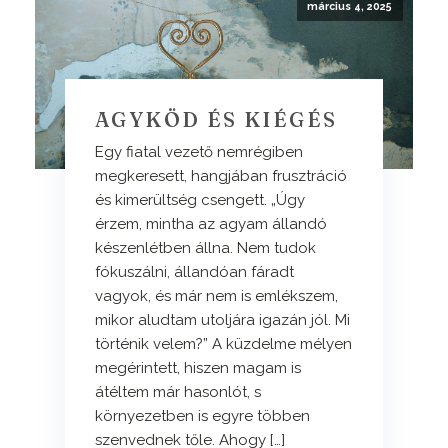
március 4, 2025
AGYKÖD ÉS KIÉGÉS
Egy fiatal vezető nemrégiben
megkeresett, hangjában frusztráció
és kimerültség csengett. „Úgy
érzem, mintha az agyam állandó
készenlétben állna. Nem tudok
fókuszálni, állandóan fáradt
vagyok, és már nem is emlékszem,
mikor aludtam utoljára igazán jól. Mi
történik velem?” A küzdelme mélyen
megérintett, hiszen magam is
átéltem már hasonlót, s
környezetben is egyre többen
szenvednek tőle. Ahogy […]