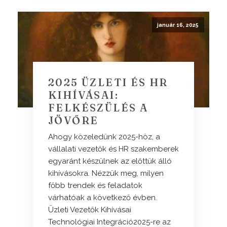
január 16, 2025
2025 ÜZLETI ÉS HR
KIHÍVÁSAI:
FELKÉSZÜLÉS A
JÖVŐRE
Ahogy közeledünk 2025-höz, a
vállalati vezetők és HR szakemberek
egyaránt készülnek az előttük álló
kihívásokra. Nézzük meg, milyen
főbb trendek és feladatok
várhatóak a következő évben.
Üzleti Vezetők Kihívásai
Technológiai Integráció2025-re az