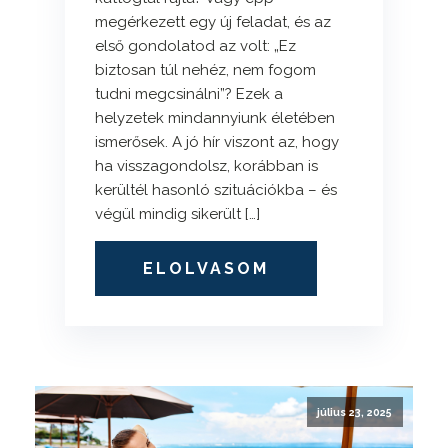
megérkezett egy új feladat, és az
első gondolatod az volt: „Ez
biztosan túl nehéz, nem fogom
tudni megcsinálni”? Ezek a
helyzetek mindannyiunk életében
ismerősek. A jó hír viszont az, hogy
ha visszagondolsz, korábban is
kerültél hasonló szituációkba – és
végül mindig sikerült […]
ELOLVASOM
július 23, 2025