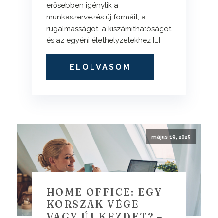
erősebben igénylik a
munkaszervezés új formáit, a
rugalmasságot, a kiszámíthatóságot
és az egyéni élethelyzetekhez […]
ELOLVASOM
május 19, 2025
HOME OFFICE: EGY
KORSZAK VÉGE
VAGY ÚJ KEZDET? –