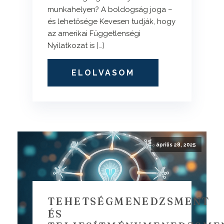
munkahelyen? A boldogság joga –
és lehetősége Kevesen tudják, hogy
az amerikai Függetlenségi
Nyilatkozat is […]
ELOLVASOM
április 28, 2025
TEHETSÉGMENEDZSMENT
ÉS