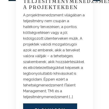
TELJESÍTMÉNYMENEDZSME
A PROJEKTEKBEN
A projektmenedzsment világában a
teljesítmény nem csupán a
hatékony tervezésen, a pontos
költségvetésen vagy a jól
kidolgozott ütemterveken múlik. A
projektek valódi mozgatórugói
azok az emberek, akik a terveket
valóra váltják – a tehetséges
szakemberek, akik hozzáértésükkel
és elkötelezettségükkel képesek a
legbonyolultabb kihívásokat is
megoldani. Éppen ezért a
tehetségmenedzsment (Talent
Management, TM) és a
teljesítménymenedzsment […]