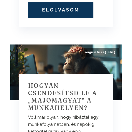
ELOLVASOM
augusztus 25, 2025
HOGYAN
CSENDESÍTSD LE A
„MAJOMAGYAT” A
MUNKAHELYEN?
Volt már olyan, hogy hibáztál egy
munkafolyamatban, és napokig
kattogtál rajta? Vagy épp