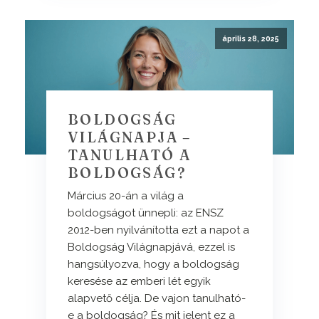
április 28, 2025
BOLDOGSÁG
VILÁGNAPJA –
TANULHATÓ A
BOLDOGSÁG?
Március 20-án a világ a
boldogságot ünnepli: az ENSZ
2012-ben nyilvánította ezt a napot a
Boldogság Világnapjává, ezzel is
hangsúlyozva, hogy a boldogság
keresése az emberi lét egyik
alapvető célja. De vajon tanulható-
e a boldogság? És mit jelent ez a