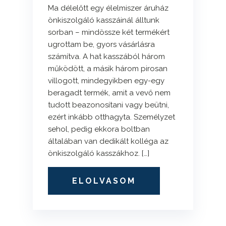
Ma délelőtt egy élelmiszer áruház
önkiszolgáló kasszáinál álltunk
sorban – mindössze két termékért
ugrottam be, gyors vásárlásra
számítva. A hat kasszából három
működött, a másik három pirosan
villogott, mindegyikben egy-egy
beragadt termék, amit a vevő nem
tudott beazonosítani vagy beütni,
ezért inkább otthagyta. Személyzet
sehol, pedig ekkora boltban
általában van dedikált kolléga az
önkiszolgáló kasszákhoz. […]
ELOLVASOM