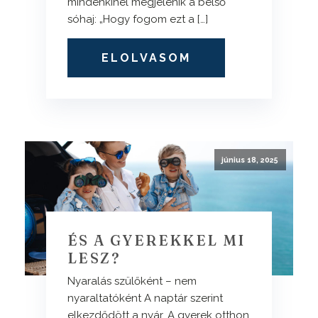
mindenkinél megjelenik a belső
sóhaj: „Hogy fogom ezt a […]
ELOLVASOM
június 18, 2025
ÉS A GYEREKKEL MI
LESZ?
Nyaralás szülőként – nem
nyaraltatóként A naptár szerint
elkezdődött a nyár. A gyerek otthon