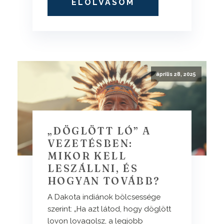
ELOLVASOM
április 28, 2025
„DÖGLÖTT LÓ” A
VEZETÉSBEN:
MIKOR KELL
LESZÁLLNI, ÉS
HOGYAN TOVÁBB?
A Dakota indiánok bölcsessége
szerint: „Ha azt látod, hogy döglött
lovon lovagolsz, a legjobb