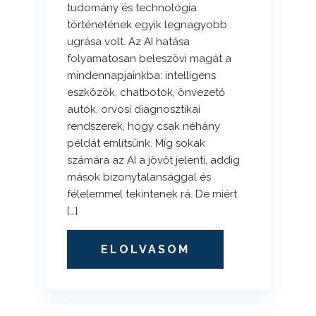
tudomány és technológia
történetének egyik legnagyobb
ugrása volt. Az AI hatása
folyamatosan beleszövi magát a
mindennapjainkba: intelligens
eszközök, chatbotok, önvezető
autók, orvosi diagnosztikai
rendszerek, hogy csak néhány
példát említsünk. Míg sokak
számára az AI a jövőt jelenti, addig
mások bizonytalansággal és
félelemmel tekintenek rá. De miért
[…]
ELOLVASOM