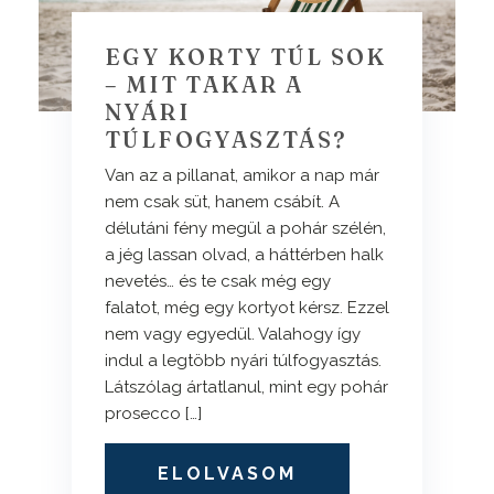
EGY KORTY TÚL SOK
– MIT TAKAR A
NYÁRI
TÚLFOGYASZTÁS?
Van az a pillanat, amikor a nap már
nem csak süt, hanem csábít. A
délutáni fény megül a pohár szélén,
a jég lassan olvad, a háttérben halk
nevetés… és te csak még egy
falatot, még egy kortyot kérsz. Ezzel
nem vagy egyedül. Valahogy így
indul a legtöbb nyári túlfogyasztás.
Látszólag ártatlanul, mint egy pohár
prosecco […]
ELOLVASOM